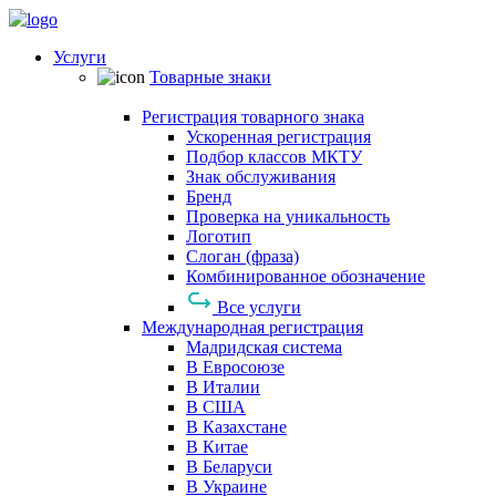
Услуги
Товарные знаки
Регистрация товарного знака
Ускоренная регистрация
Подбор классов МКТУ
Знак обслуживания
Бренд
Проверка на уникальность
Логотип
Слоган (фраза)
Комбинированное обозначение
Все услуги
Международная регистрация
Мадридская система
В Евросоюзе
В Италии
В США
В Казахстане
В Китае
В Беларуси
В Украине