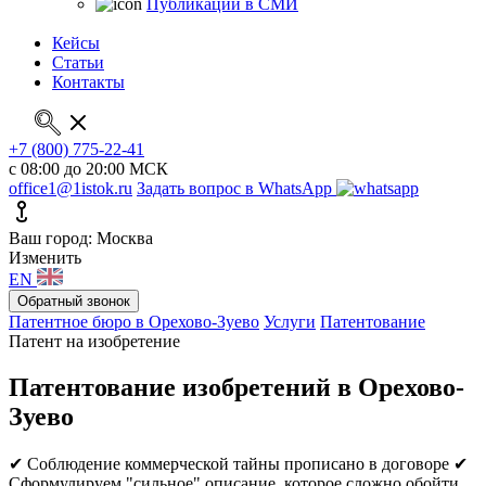
Публикации в СМИ
Кейсы
Статьи
Контакты
+7 (800) 775-22-41
с 08:00 до 20:00 МСК
office1@1istok.ru
Задать вопрос в WhatsApp
Ваш город: Москва
Изменить
EN
Обратный звонок
Патентное бюро в Орехово-Зуево
Услуги
Патентование
Патент на изобретение
Патентование изобретений в Орехово-
Зуево
✔ Соблюдение коммерческой тайны прописано в договоре
✔
Сформулируем "сильное" описание, которое сложно обойти,