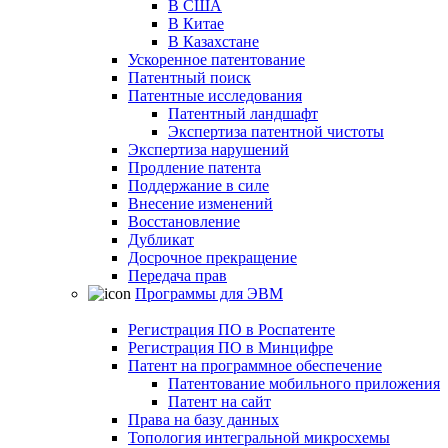
В США
В Китае
В Казахстане
Ускоренное патентование
Патентный поиск
Патентные исследования
Патентный ландшафт
Экспертиза патентной чистоты
Экспертиза нарушений
Продление патента
Поддержание в силе
Внесение изменений
Восстановление
Дубликат
Досрочное прекращение
Передача прав
Программы для ЭВМ
Регистрация ПО в Роспатенте
Регистрация ПО в Минцифре
Патент на программное обеспечение
Патентование мобильного приложения
Патент на сайт
Права на базу данных
Топология интегральной микросхемы