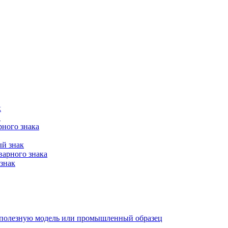
к
в
рного знака
ый знак
варного знака
знак
е, полезную модель или промышленный образец