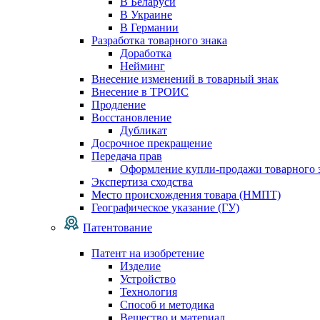
В Беларуси
В Украине
В Германии
Разработка товарного знака
Доработка
Нейминг
Внесение изменений в товарный знак
Внесение в ТРОИС
Продление
Восстановление
Дубликат
Досрочное прекращение
Передача прав
Оформление купли-продажи товарного 
Экспертиза сходства
Место происхождения товара (НМПТ)
Географическое указание (ГУ)
Патентование
Патент на изобретение
Изделие
Устройство
Технология
Способ и методика
Вещество и материал