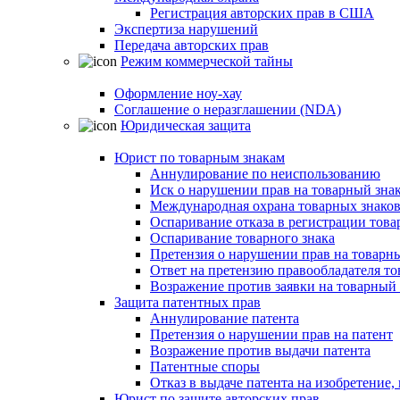
Регистрация авторских прав в США
Экспертиза нарушений
Передача авторских прав
Режим коммерческой тайны
Оформление ноу-хау
Соглашение о неразглашении (NDA)
Юридическая защита
Юрист по товарным знакам
Аннулирование по неиспользованию
Иск о нарушении прав на товарный зна
Международная охрана товарных знако
Оспаривание отказа в регистрации това
Оспаривание товарного знака
Претензия о нарушении прав на товарн
Ответ на претензию правообладателя то
Возражение против заявки на товарный 
Защита патентных прав
Аннулирование патента
Претензия о нарушении прав на патент
Возражение против выдачи патента
Патентные споры
Отказ в выдаче патента на изобретени
Юрист по защите авторских прав