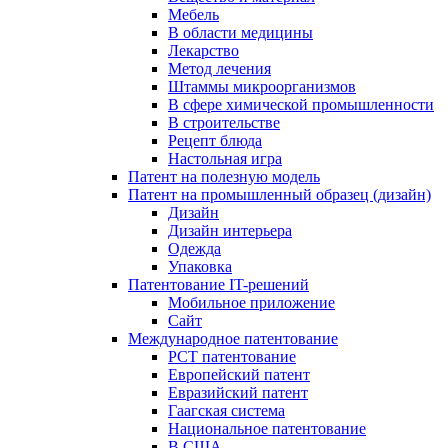
Мебель
В области медицины
Лекарство
Метод лечения
Штаммы микроорганизмов
В сфере химической промышленности
В строительстве
Рецепт блюда
Настольная игра
Патент на полезную модель
Патент на промышленный образец (дизайн)
Дизайн
Дизайн интерьера
Одежда
Упаковка
Патентование IT-решений
Мобильное приложение
Сайт
Международное патентование
PCT патентование
Европейский патент
Евразийский патент
Гаагская система
Национальное патентование
В США