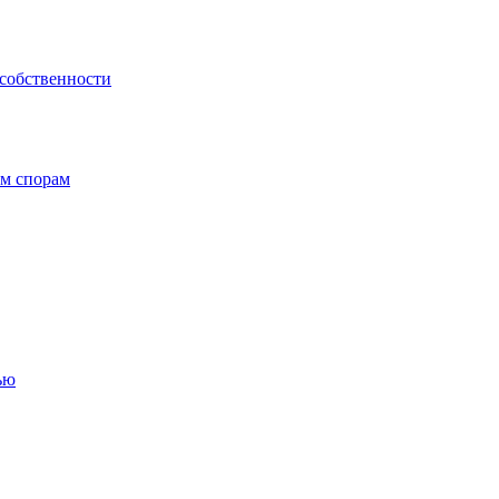
 собственности
ым спорам
ью