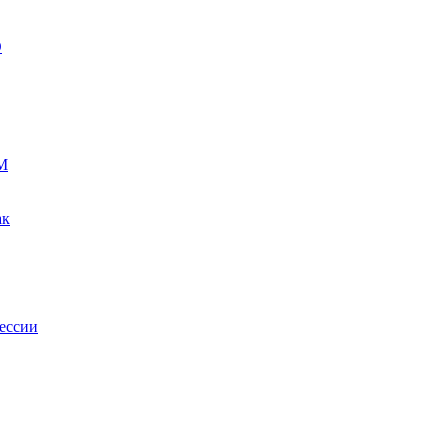
О
М
ак
ессии