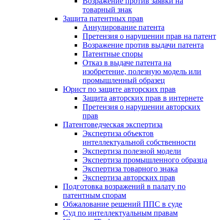
Возражение против заявки на
товарный знак
Защита патентных прав
Аннулирование патента
Претензия о нарушении прав на патент
Возражение против выдачи патента
Патентные споры
Отказ в выдаче патента на
изобретение, полезную модель или
промышленный образец
Юрист по защите авторских прав
Защита авторских прав в интернете
Претензия о нарушении авторских
прав
Патентоведческая экспертиза
Экспертиза объектов
интеллектуальной собственности
Экспертиза полезной модели
Экспертиза промышленного образца
Экспертиза товарного знака
Экспертиза авторских прав
Подготовка возражений в палату по
патентным спорам
Обжалование решений ППС в суде
Суд по интеллектуальным правам