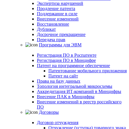
Экспертиза нарушений
Продление патента
Поддержание в силе
Внесение изменений
Восстановление
Дубликат
Досрочное прекращение
Передача прав
Программы для ЭВМ
Регистрация ПО в Роспатенте
Регистрация ПО в Минцифре
Патент на программное обеспечение
Патентование мобильного приложения
Патент на сайт
Права на базу данных
Топология интегральной микросхемы
Аккредитация ИТ-компаний в Минцифры
Внесение ПАК в Минцифры
Внесение изменений в реестр российского
ПО
Договоры
Договор отчуждения
Отчуждение (уступка) товарного знака