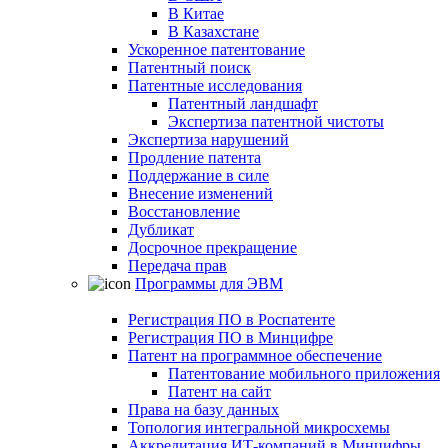
В Китае
В Казахстане
Ускоренное патентование
Патентный поиск
Патентные исследования
Патентный ландшафт
Экспертиза патентной чистоты
Экспертиза нарушений
Продление патента
Поддержание в силе
Внесение изменений
Восстановление
Дубликат
Досрочное прекращение
Передача прав
Программы для ЭВМ
Регистрация ПО в Роспатенте
Регистрация ПО в Минцифре
Патент на программное обеспечение
Патентование мобильного приложения
Патент на сайт
Права на базу данных
Топология интегральной микросхемы
Аккредитация ИТ-компаний в Минцифры