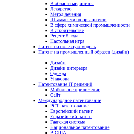
В области медицины
Лекарство
Метод лечения
Штаммы микроорганизмов
В сфере химической промышленности
В строительстве
Рецепт блюда
Настольная игра
Патент на полезную модель
Патент на промышленный образец (дизайн)
Дизайн
Дизайн интерьера
Одежда
Упаковка
Патентование IT-решений
Мобильное приложение
Сайт
Международное патентование
PCT патентование
Европейский патент
Евразийский патент
Гаагская система
Национальное патентование
В США