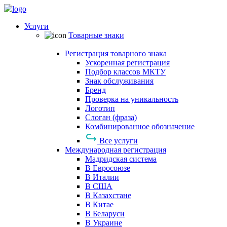
Услуги
Товарные знаки
Регистрация товарного знака
Ускоренная регистрация
Подбор классов МКТУ
Знак обслуживания
Бренд
Проверка на уникальность
Логотип
Слоган (фраза)
Комбинированное обозначение
Все услуги
Международная регистрация
Мадридская система
В Евросоюзе
В Италии
В США
В Казахстане
В Китае
В Беларуси
В Украине