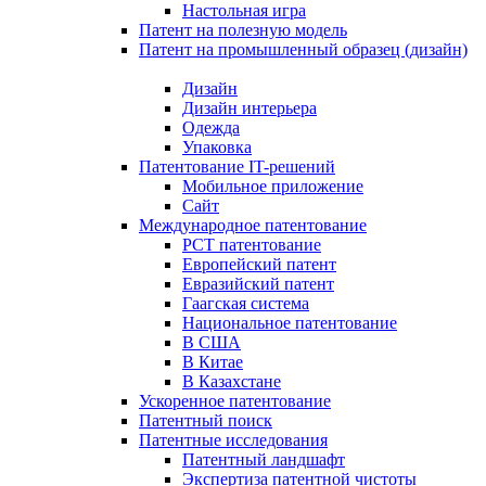
Настольная игра
Патент на полезную модель
Патент на промышленный образец (дизайн)
Дизайн
Дизайн интерьера
Одежда
Упаковка
Патентование IT-решений
Мобильное приложение
Сайт
Международное патентование
PCT патентование
Европейский патент
Евразийский патент
Гаагская система
Национальное патентование
В США
В Китае
В Казахстане
Ускоренное патентование
Патентный поиск
Патентные исследования
Патентный ландшафт
Экспертиза патентной чистоты