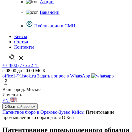
Акции
Вакансии
Публикации в СМИ
Кейсы
Статьи
Контакты
+7 (800) 775-22-41
с 08:00 до 20:00 МСК
office1@1istok.ru
Задать вопрос в WhatsApp
Ваш город: Москва
Изменить
EN
Обратный звонок
Патентное бюро в Орехово-Зуево
Кейсы
Патентование
промышленного образца для О'Кей
Патентование промышленного образца