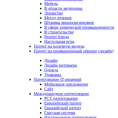
Мебель
В области медицины
Лекарство
Метод лечения
Штаммы микроорганизмов
В сфере химической промышленности
В строительстве
Рецепт блюда
Настольная игра
Патент на полезную модель
Патент на промышленный образец (дизайн)
Дизайн
Дизайн интерьера
Одежда
Упаковка
Патентование IT-решений
Мобильное приложение
Сайт
Международное патентование
PCT патентование
Европейский патент
Евразийский патент
Гаагская система
Национальное патентование