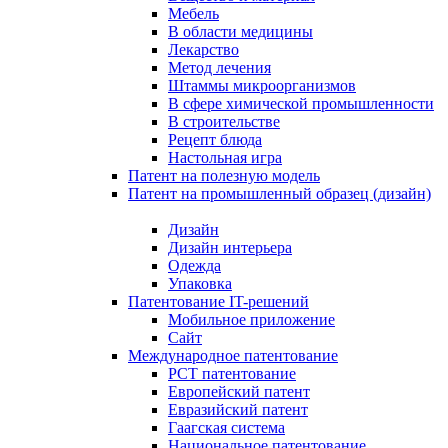
Мебель
В области медицины
Лекарство
Метод лечения
Штаммы микроорганизмов
В сфере химической промышленности
В строительстве
Рецепт блюда
Настольная игра
Патент на полезную модель
Патент на промышленный образец (дизайн)
Дизайн
Дизайн интерьера
Одежда
Упаковка
Патентование IT-решений
Мобильное приложение
Сайт
Международное патентование
PCT патентование
Европейский патент
Евразийский патент
Гаагская система
Национальное патентование