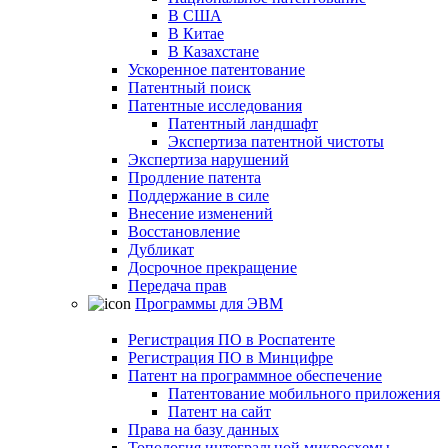
В США
В Китае
В Казахстане
Ускоренное патентование
Патентный поиск
Патентные исследования
Патентный ландшафт
Экспертиза патентной чистоты
Экспертиза нарушений
Продление патента
Поддержание в силе
Внесение изменений
Восстановление
Дубликат
Досрочное прекращение
Передача прав
Программы для ЭВМ
Регистрация ПО в Роспатенте
Регистрация ПО в Минцифре
Патент на программное обеспечение
Патентование мобильного приложения
Патент на сайт
Права на базу данных
Топология интегральной микросхемы