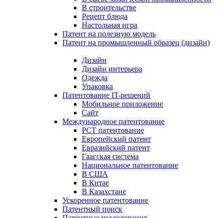
В строительстве
Рецепт блюда
Настольная игра
Патент на полезную модель
Патент на промышленный образец (дизайн)
Дизайн
Дизайн интерьера
Одежда
Упаковка
Патентование IT-решений
Мобильное приложение
Сайт
Международное патентование
PCT патентование
Европейский патент
Евразийский патент
Гаагская система
Национальное патентование
В США
В Китае
В Казахстане
Ускоренное патентование
Патентный поиск
Патентные исследования