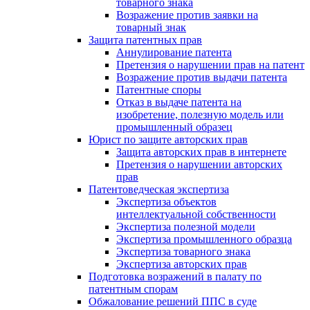
товарного знака
Возражение против заявки на
товарный знак
Защита патентных прав
Аннулирование патента
Претензия о нарушении прав на патент
Возражение против выдачи патента
Патентные споры
Отказ в выдаче патента на
изобретение, полезную модель или
промышленный образец
Юрист по защите авторских прав
Защита авторских прав в интернете
Претензия о нарушении авторских
прав
Патентоведческая экспертиза
Экспертиза объектов
интеллектуальной собственности
Экспертиза полезной модели
Экспертиза промышленного образца
Экспертиза товарного знака
Экспертиза авторских прав
Подготовка возражений в палату по
патентным спорам
Обжалование решений ППС в суде