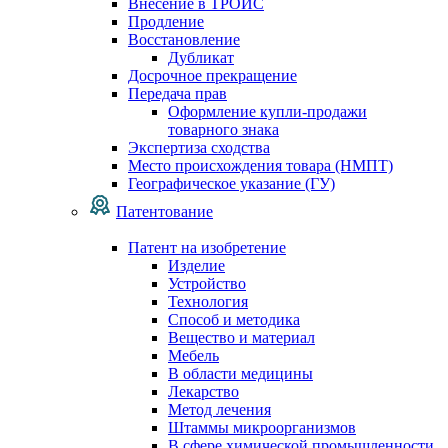
Внесение в ТРОИС
Продление
Восстановление
Дубликат
Досрочное прекращение
Передача прав
Оформление купли-продажи
товарного знака
Экспертиза сходства
Место происхождения товара (НМПТ)
Географическое указание (ГУ)
Патентование
Патент на изобретение
Изделие
Устройство
Технология
Способ и методика
Вещество и материал
Мебель
В области медицины
Лекарство
Метод лечения
Штаммы микроорганизмов
В сфере химической промышленности