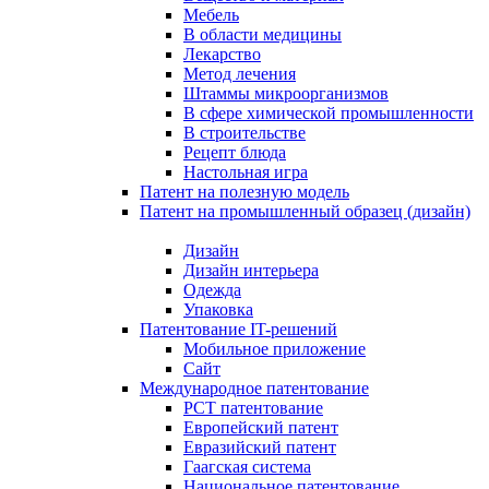
Мебель
В области медицины
Лекарство
Метод лечения
Штаммы микроорганизмов
В сфере химической промышленности
В строительстве
Рецепт блюда
Настольная игра
Патент на полезную модель
Патент на промышленный образец (дизайн)
Дизайн
Дизайн интерьера
Одежда
Упаковка
Патентование IT-решений
Мобильное приложение
Сайт
Международное патентование
PCT патентование
Европейский патент
Евразийский патент
Гаагская система
Национальное патентование