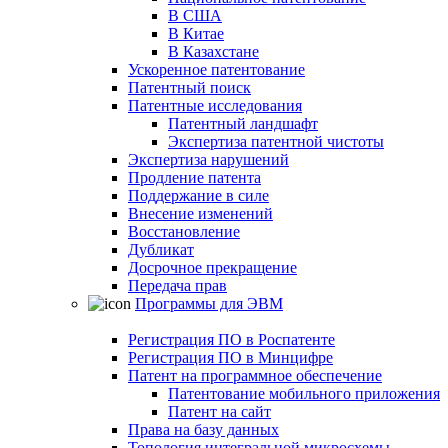
В США
В Китае
В Казахстане
Ускоренное патентование
Патентный поиск
Патентные исследования
Патентный ландшафт
Экспертиза патентной чистоты
Экспертиза нарушений
Продление патента
Поддержание в силе
Внесение изменений
Восстановление
Дубликат
Досрочное прекращение
Передача прав
Программы для ЭВМ
Регистрация ПО в Роспатенте
Регистрация ПО в Минцифре
Патент на программное обеспечение
Патентование мобильного приложения
Патент на сайт
Права на базу данных
Топология интегральной микросхемы