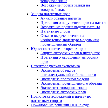
товарного знака
Возражение против заявки на
товарный знак
Защита патентных прав
Аннулирование патента
Претензия о нарушении прав на патент
Возражение против выдачи патента
Патентные споры
Отказ в выдаче патента на
изобретение, полезную модель или
промышленный образец
Юрист по защите авторских прав
Защита авторских прав в интернете
Претензия о нарушении авторских
прав
Патентоведческая экспертиза
Экспертиза объектов
интеллектуальной собственности
Экспертиза полезной модели
Экспертиза промышленного образца
Экспертиза товарного знака
Экспертиза авторских прав
Подготовка возражений в палату по
патентным спорам
Обжалование решений ППС в суде