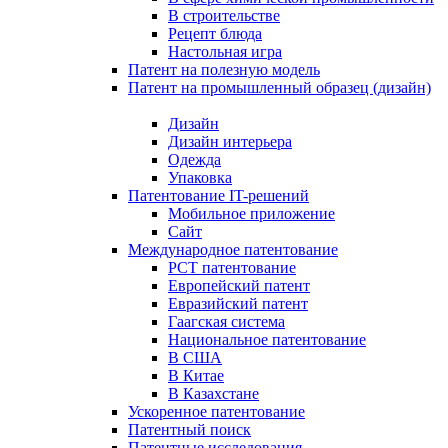
В строительстве
Рецепт блюда
Настольная игра
Патент на полезную модель
Патент на промышленный образец (дизайн)
Дизайн
Дизайн интерьера
Одежда
Упаковка
Патентование IT-решений
Мобильное приложение
Сайт
Международное патентование
PCT патентование
Европейский патент
Евразийский патент
Гаагская система
Национальное патентование
В США
В Китае
В Казахстане
Ускоренное патентование
Патентный поиск
Патентные исследования