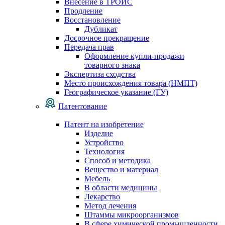
Внесение в ТРОИС
Продление
Восстановление
Дубликат
Досрочное прекращение
Передача прав
Оформление купли-продажи
товарного знака
Экспертиза сходства
Место происхождения товара (НМПТ)
Географическое указание (ГУ)
Патентование
Патент на изобретение
Изделие
Устройство
Технология
Способ и методика
Вещество и материал
Мебель
В области медицины
Лекарство
Метод лечения
Штаммы микроорганизмов
В сфере химической промышленности