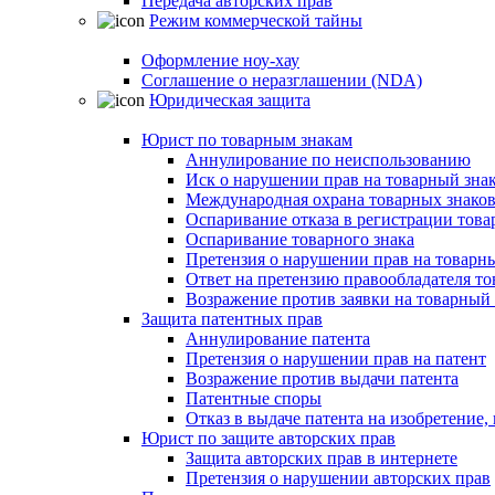
Передача авторских прав
Режим коммерческой тайны
Оформление ноу-хау
Соглашение о неразглашении (NDA)
Юридическая защита
Юрист по товарным знакам
Аннулирование по неиспользованию
Иск о нарушении прав на товарный зна
Международная охрана товарных знако
Оспаривание отказа в регистрации това
Оспаривание товарного знака
Претензия о нарушении прав на товарн
Ответ на претензию правообладателя то
Возражение против заявки на товарный 
Защита патентных прав
Аннулирование патента
Претензия о нарушении прав на патент
Возражение против выдачи патента
Патентные споры
Отказ в выдаче патента на изобретени
Юрист по защите авторских прав
Защита авторских прав в интернете
Претензия о нарушении авторских прав