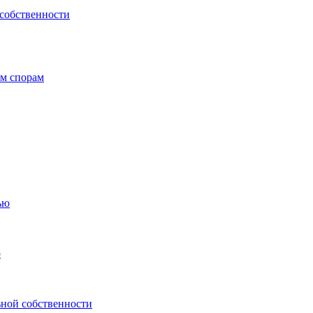
 собственности
ым спорам
ью
о
ьной собственности