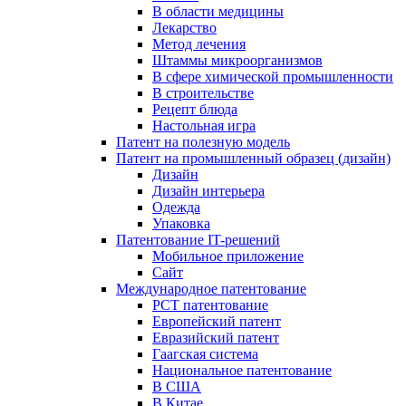
В области медицины
Лекарство
Метод лечения
Штаммы микроорганизмов
В сфере химической промышленности
В строительстве
Рецепт блюда
Настольная игра
Патент на полезную модель
Патент на промышленный образец (дизайн)
Дизайн
Дизайн интерьера
Одежда
Упаковка
Патентование IT-решений
Мобильное приложение
Сайт
Международное патентование
PCT патентование
Европейский патент
Евразийский патент
Гаагская система
Национальное патентование
В США
В Китае