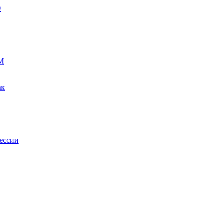
О
М
ак
ессии