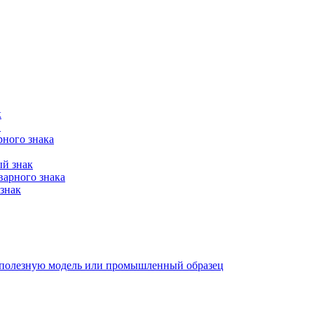
к
в
рного знака
ый знак
варного знака
знак
е, полезную модель или промышленный образец