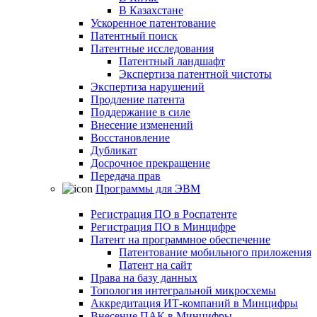
В Казахстане
Ускоренное патентование
Патентный поиск
Патентные исследования
Патентный ландшафт
Экспертиза патентной чистоты
Экспертиза нарушений
Продление патента
Поддержание в силе
Внесение изменений
Восстановление
Дубликат
Досрочное прекращение
Передача прав
Программы для ЭВМ
Регистрация ПО в Роспатенте
Регистрация ПО в Минцифре
Патент на программное обеспечение
Патентование мобильного приложения
Патент на сайт
Права на базу данных
Топология интегральной микросхемы
Аккредитация ИТ-компаний в Минцифры
Внесение ПАК в Минцифры