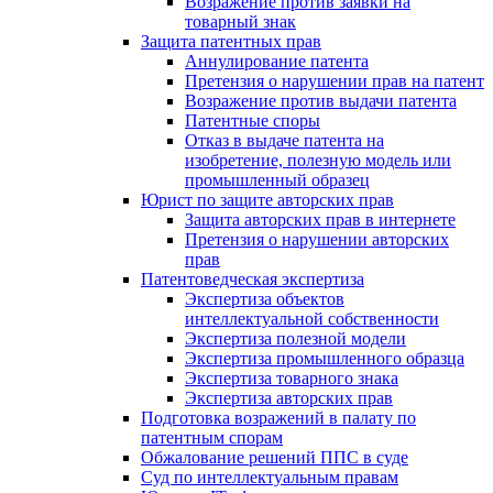
Возражение против заявки на
товарный знак
Защита патентных прав
Аннулирование патента
Претензия о нарушении прав на патент
Возражение против выдачи патента
Патентные споры
Отказ в выдаче патента на
изобретение, полезную модель или
промышленный образец
Юрист по защите авторских прав
Защита авторских прав в интернете
Претензия о нарушении авторских
прав
Патентоведческая экспертиза
Экспертиза объектов
интеллектуальной собственности
Экспертиза полезной модели
Экспертиза промышленного образца
Экспертиза товарного знака
Экспертиза авторских прав
Подготовка возражений в палату по
патентным спорам
Обжалование решений ППС в суде
Суд по интеллектуальным правам