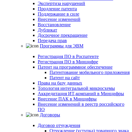
Экспертиза нарушений
Продление патента
Поддержание в силе
Внесение изменений
Восстановление
Дубликат
Досрочное прекращение
Передача прав
Программы для ЭВМ
Регистрация ПО в Роспатенте
Регистрация ПО в Минцифре
Патент на программное обеспечение
Патентование мобильного приложения
Патент на сайт
Права на базу данных
Топология интегральной микросхемы
Аккредитация ИТ-компаний в Минцифры
Внесение ПАК в Минцифры
Внесение изменений в реестр российского
ПО
Договоры
Договор отчуждения
Отчуждение (уступка) товарного знака