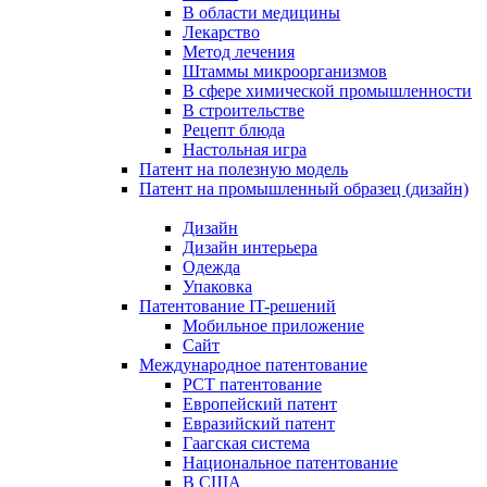
В области медицины
Лекарство
Метод лечения
Штаммы микроорганизмов
В сфере химической промышленности
В строительстве
Рецепт блюда
Настольная игра
Патент на полезную модель
Патент на промышленный образец (дизайн)
Дизайн
Дизайн интерьера
Одежда
Упаковка
Патентование IT-решений
Мобильное приложение
Сайт
Международное патентование
PCT патентование
Европейский патент
Евразийский патент
Гаагская система
Национальное патентование
В США