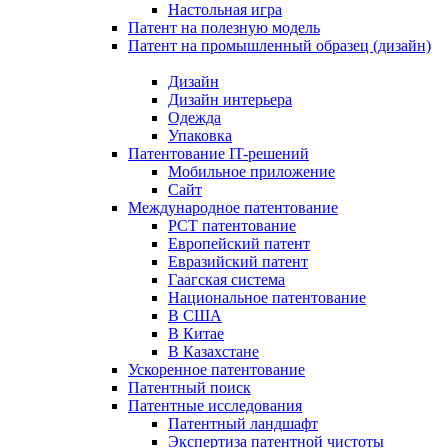
Настольная игра
Патент на полезную модель
Патент на промышленный образец (дизайн)
Дизайн
Дизайн интерьера
Одежда
Упаковка
Патентование IT-решений
Мобильное приложение
Сайт
Международное патентование
PCT патентование
Европейский патент
Евразийский патент
Гаагская система
Национальное патентование
В США
В Китае
В Казахстане
Ускоренное патентование
Патентный поиск
Патентные исследования
Патентный ландшафт
Экспертиза патентной чистоты