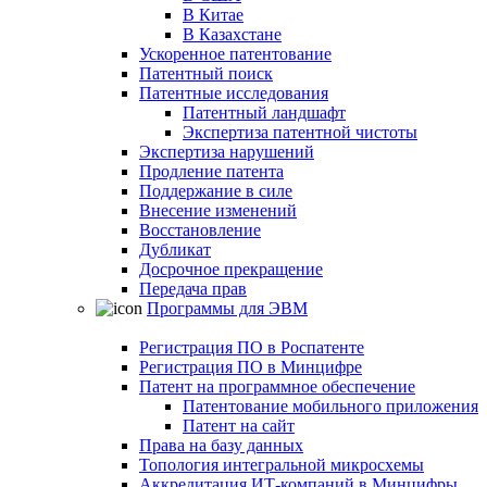
В Китае
В Казахстане
Ускоренное патентование
Патентный поиск
Патентные исследования
Патентный ландшафт
Экспертиза патентной чистоты
Экспертиза нарушений
Продление патента
Поддержание в силе
Внесение изменений
Восстановление
Дубликат
Досрочное прекращение
Передача прав
Программы для ЭВМ
Регистрация ПО в Роспатенте
Регистрация ПО в Минцифре
Патент на программное обеспечение
Патентование мобильного приложения
Патент на сайт
Права на базу данных
Топология интегральной микросхемы
Аккредитация ИТ-компаний в Минцифры