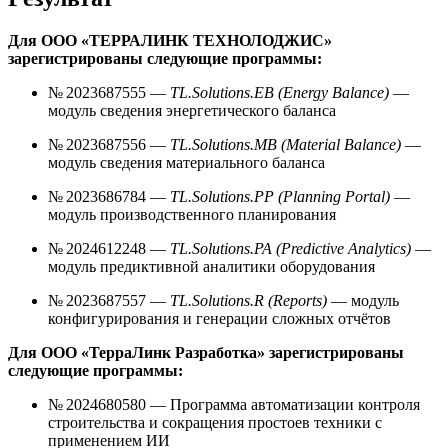
Для ООО «ТЕРРАЛИНК ТЕХНОЛОДЖИС»
зарегистрированы следующие программы:
№ 2023687555 —
TL.Solutions.EB (Energy Balance)
—
модуль сведения энергетического баланса
№ 2023687556 —
TL.Solutions.MB (Material Balance)
—
модуль сведения материального баланса
№ 2023686784 —
TL.Solutions.PP (Planning Portal)
—
модуль производственного планирования
№ 2024612248 —
TL.Solutions.PA (Predictive Analytics)
—
модуль предиктивной аналитики оборудования
№ 2023687557 —
TL.Solutions.R (Reports)
— модуль
конфигурирования и генерации сложных отчётов
Для ООО «ТерраЛинк Разработка» зарегистрированы
следующие программы:
№ 2024680580 — Программа автоматизации контроля
строительства и сокращения простоев техники с
применением ИИ