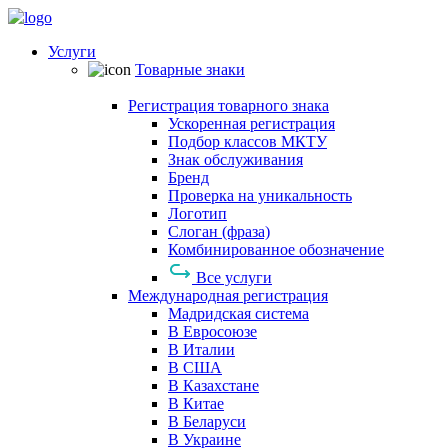
Услуги
Товарные знаки
Регистрация товарного знака
Ускоренная регистрация
Подбор классов МКТУ
Знак обслуживания
Бренд
Проверка на уникальность
Логотип
Слоган (фраза)
Комбинированное обозначение
Все услуги
Международная регистрация
Мадридская система
В Евросоюзе
В Италии
В США
В Казахстане
В Китае
В Беларуси
В Украине