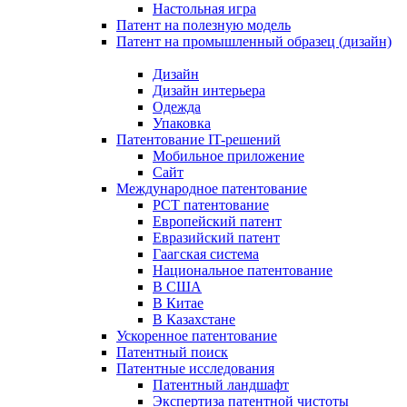
Настольная игра
Патент на полезную модель
Патент на промышленный образец (дизайн)
Дизайн
Дизайн интерьера
Одежда
Упаковка
Патентование IT-решений
Мобильное приложение
Сайт
Международное патентование
PCT патентование
Европейский патент
Евразийский патент
Гаагская система
Национальное патентование
В США
В Китае
В Казахстане
Ускоренное патентование
Патентный поиск
Патентные исследования
Патентный ландшафт
Экспертиза патентной чистоты