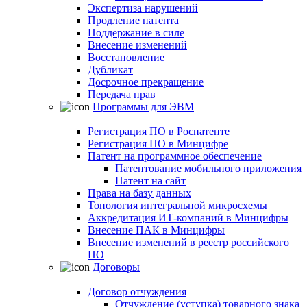
Экспертиза нарушений
Продление патента
Поддержание в силе
Внесение изменений
Восстановление
Дубликат
Досрочное прекращение
Передача прав
Программы для ЭВМ
Регистрация ПО в Роспатенте
Регистрация ПО в Минцифре
Патент на программное обеспечение
Патентование мобильного приложения
Патент на сайт
Права на базу данных
Топология интегральной микросхемы
Аккредитация ИТ-компаний в Минцифры
Внесение ПАК в Минцифры
Внесение изменений в реестр российского
ПО
Договоры
Договор отчуждения
Отчуждение (уступка) товарного знака