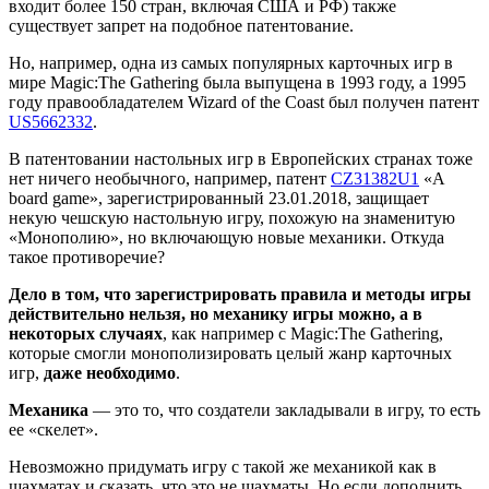
входит более 150 стран, включая США и РФ) также
существует запрет на подобное патентование.
Но, например, одна из самых популярных карточных игр в
мире Magic:The Gathering была выпущена в 1993 году, а 1995
году правообладателем Wizard of the Сoast был получен патент
US5662332
.
В патентовании настольных игр в Европейских странах тоже
нет ничего необычного, например, патент
CZ31382U1
«A
board game», зарегистрированный 23.01.2018, защищает
некую чешскую настольную игру, похожую на знаменитую
«Монополию», но включающую новые механики. Откуда
такое противоречие?
Дело в том, что зарегистрировать правила и методы игры
действительно нельзя, но механику игры можно, а в
некоторых случаях
, как например с Magic:The Gathering,
которые смогли монополизировать целый жанр карточных
игр,
даже необходимо
.
Механика
— это то, что создатели закладывали в игру, то есть
ее «скелет».
Невозможно придумать игру с такой же механикой как в
шахматах и сказать, что это не шахматы. Но если дополнить