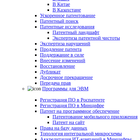
В Китае
В Казахстане
Ускоренное патентование
Патентный поиск
Патентные исследования
Патентный ландшафт
Экспертиза патентной чистоты
Экспертиза нарушений
Продление патента
Поддержание в силе
Внесение изменений
Восстановление
Дубликат
Досрочное прекращение
Передача прав
Программы для ЭВМ
Регистрация ПО в Роспатенте
Регистрация ПО в Минцифре
Патент на программное обеспечение
Патентование мобильного приложения
Патент на сайт
Права на базу данных
Топология интегральной микросхемы
Аккредитация ИТ-компаний в Минцифры