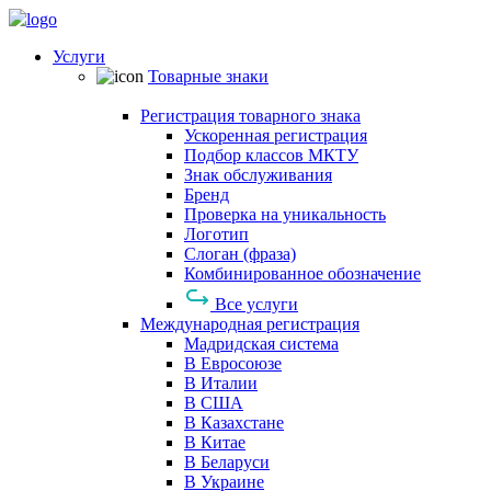
Услуги
Товарные знаки
Регистрация товарного знака
Ускоренная регистрация
Подбор классов МКТУ
Знак обслуживания
Бренд
Проверка на уникальность
Логотип
Слоган (фраза)
Комбинированное обозначение
Все услуги
Международная регистрация
Мадридская система
В Евросоюзе
В Италии
В США
В Казахстане
В Китае
В Беларуси
В Украине