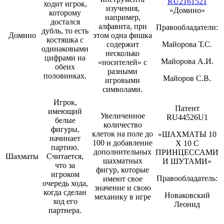
RU2161521
ходит игрок,
изучения,
«Домино»
которому
например,
достался
алфавита, при
Правообладатели:
дубль, то есть
Домино
этом одна фишка
костяшка с
содержит
Майорова Т.С.
одинаковыми
несколько
цифрами на
Майорова А.И.
«носителей» с
обеих
разными
половинках.
Майоров С.В.
игровыми
символами.
Игрок,
Патент
имеющий
Увеличенное
RU44526U1
белые
количество
фигуры,
клеток на поле до
«ШАХМАТЫ 10
начинает
100 и добавление
Х 10 С
партию.
дополнительных
ПРИНЦЕССАМИ
Шахматы
Считается,
шахматных
И ШУТАМИ»
что за
фигур, которые
игроком
Правообладатель:
имеют свое
очередь хода,
значение и свою
когда сделан
Новаковский
механику в игре
ход его
Леонид
партнера.