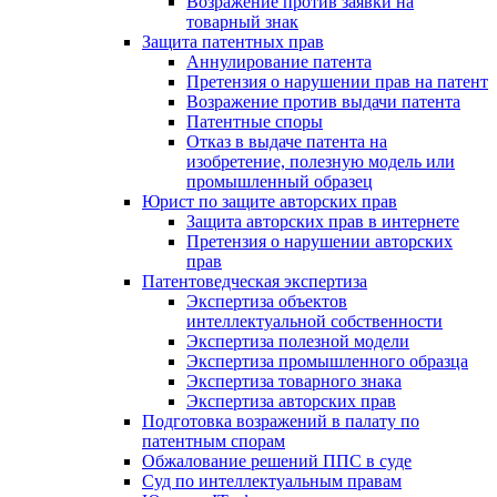
Возражение против заявки на
товарный знак
Защита патентных прав
Аннулирование патента
Претензия о нарушении прав на патент
Возражение против выдачи патента
Патентные споры
Отказ в выдаче патента на
изобретение, полезную модель или
промышленный образец
Юрист по защите авторских прав
Защита авторских прав в интернете
Претензия о нарушении авторских
прав
Патентоведческая экспертиза
Экспертиза объектов
интеллектуальной собственности
Экспертиза полезной модели
Экспертиза промышленного образца
Экспертиза товарного знака
Экспертиза авторских прав
Подготовка возражений в палату по
патентным спорам
Обжалование решений ППС в суде
Суд по интеллектуальным правам