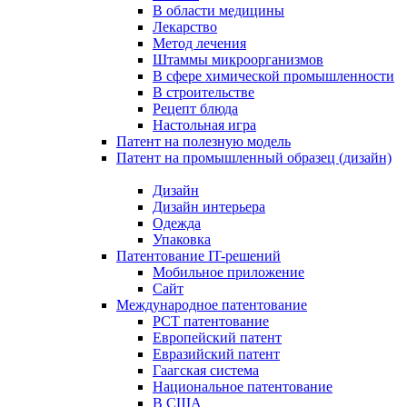
В области медицины
Лекарство
Метод лечения
Штаммы микроорганизмов
В сфере химической промышленности
В строительстве
Рецепт блюда
Настольная игра
Патент на полезную модель
Патент на промышленный образец (дизайн)
Дизайн
Дизайн интерьера
Одежда
Упаковка
Патентование IT-решений
Мобильное приложение
Сайт
Международное патентование
PCT патентование
Европейский патент
Евразийский патент
Гаагская система
Национальное патентование
В США